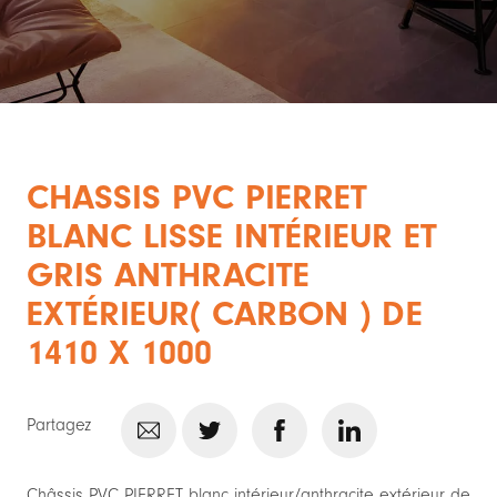
CHASSIS PVC PIERRET
BLANC LISSE INTÉRIEUR ET
GRIS ANTHRACITE
EXTÉRIEUR( CARBON ) DE
1410 X 1000
Partagez
Châssis PVC PIERRET blanc intérieur/anthracite extérieur de