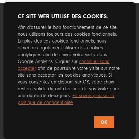
CE SITE WEB UTILISE DES COOKIES.
Afin d'assurer le bon fonctionnement de ce site,
nous utilisons toujours des cookies fonctionnels.
En plus des ces cookies fonctionnels, nous
aimerions également utiliser des cookies
analytiques afin de suivre votre visite dans
Google Analytics. Cliquer sur
continuer sans
accepter
afin de poursuivre votre visite sur notre
Nous contacter
Heures d'ouverture
site sans accepter les cookies analytiques. Si
vous consentez en cliquant sur OK, votre choix
25, rue Veroffe
Lundi au vendredi
restera valide durant chacune de vos visite pour
5660 Mariembourg
de 8h30 à 17h
Belgique
une durée de deux jours.
En savoir plus sur la
Tél. 060 34 78 57
Samedi
politique de confidentialité
info@mafenetrebyed.be
de 10h à 16h
(Fermé le 1er samedi du
mois)
OK