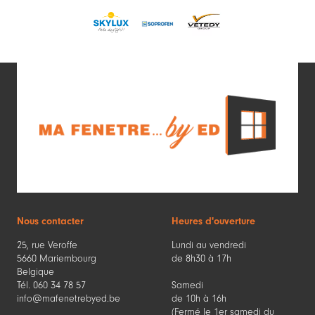
Nous contacter
Heures d'ouverture
25, rue Veroffe
Lundi au vendredi
5660 Mariembourg
de 8h30 à 17h
Belgique
Tél. 060 34 78 57
Samedi
info@mafenetrebyed.be
de 10h à 16h
(Fermé le 1er samedi du