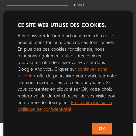
mois)
CE SITE WEB UTILISE DES COOKIES.
Suivez nous sur les réseaux sociaux
Afin d'assurer le bon fonctionnement de ce site,
nous utilisons toujours des cookies fonctionnels.
Facebook
Instagram
En plus des ces cookies fonctionnels, nous
aimerions également utiliser des cookies
analytiques afin de suivre votre visite dans
Google Analytics. Cliquer sur
continuer sans
© 2025. Les dénominations, logos et autres images employés sur ce site
accepter
afin de poursuivre votre visite sur notre
sont la propriété exclusive de leur propriétaire.
Ce site est protégé par reCAPTCHA et la
Politique de confidentialité
de
site sans accepter les cookies analytiques. Si
Google et les
Conditions d'utilisation
s'appliquent.
vous consentez en cliquant sur OK, votre choix
Mentions légales
-
RGPD
-
Cond. Générales de vente
restera valide durant chacune de vos visite pour
une durée de deux jours.
En savoir plus sur la
politique de confidentialité
OK