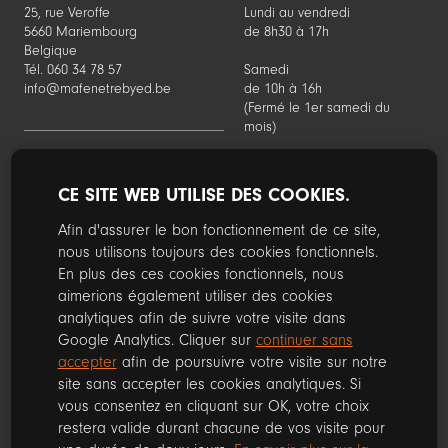
25, rue Veroffe
Lundi au vendredi
5660 Mariembourg
de 8h30 à 17h
Belgique
Tél. 060 34 78 57
Samedi
info@mafenetrebyed.be
de 10h à 16h
(Fermé le 1er samedi du
mois)
CE SITE WEB UTILISE DES COOKIES.
Suivez nous sur les réseaux sociaux
Afin d'assurer le bon fonctionnement de ce site,
nous utilisons toujours des cookies fonctionnels.
Facebook
Instagram
En plus des ces cookies fonctionnels, nous
aimerions également utiliser des cookies
analytiques afin de suivre votre visite dans
Google Analytics. Cliquer sur
continuer sans
© 2019. Les dénominations, logos et autres images employés sur ce site
accepter
afin de poursuivre votre visite sur notre
sont la propriété exclusive de leur propriétaire.
Ce site est protégé par reCAPTCHA et la
Politique de confidentialité
de
site sans accepter les cookies analytiques. Si
Google et les
Conditions d'utilisation
s'appliquent.
vous consentez en cliquant sur OK, votre choix
Mentions légales
-
RGPD
-
Cond. Générales de vente
restera valide durant chacune de vos visite pour