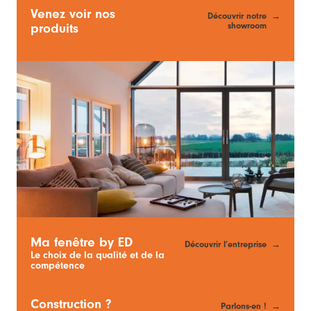
Venez voir nos
Découvrir notre
showroom
produits
Ma fenêtre by ED
Découvrir l’entreprise
Le choix de la qualité et de la
compétence
Construction ?
Parlons-en !