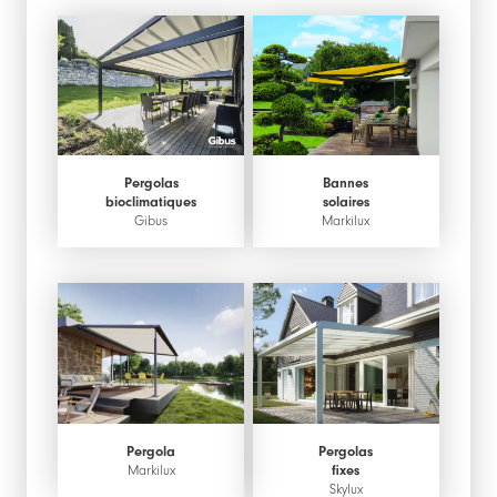
Pergolas
Bannes
bioclimatiques
solaires
Gibus
Markilux
Pergola
Pergolas
Markilux
fixes
Skylux