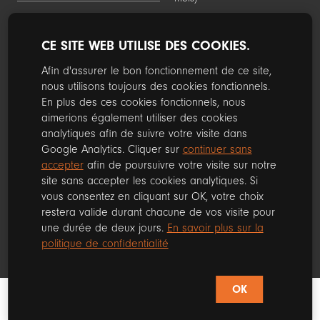
CE SITE WEB UTILISE DES COOKIES.
Suivez nous sur les réseaux sociaux
Afin d'assurer le bon fonctionnement de ce site,
nous utilisons toujours des cookies fonctionnels.
Facebook
Instagram
En plus des ces cookies fonctionnels, nous
aimerions également utiliser des cookies
analytiques afin de suivre votre visite dans
Google Analytics. Cliquer sur
continuer sans
© 2019. Les dénominations, logos et autres images employés sur ce site
accepter
afin de poursuivre votre visite sur notre
sont la propriété exclusive de leur propriétaire.
Ce site est protégé par reCAPTCHA et la
Politique de confidentialité
de
site sans accepter les cookies analytiques. Si
Google et les
Conditions d'utilisation
s'appliquent.
vous consentez en cliquant sur OK, votre choix
Mentions légales
-
RGPD
-
Cond. Générales de vente
restera valide durant chacune de vos visite pour
une durée de deux jours.
En savoir plus sur la
politique de confidentialité
OK