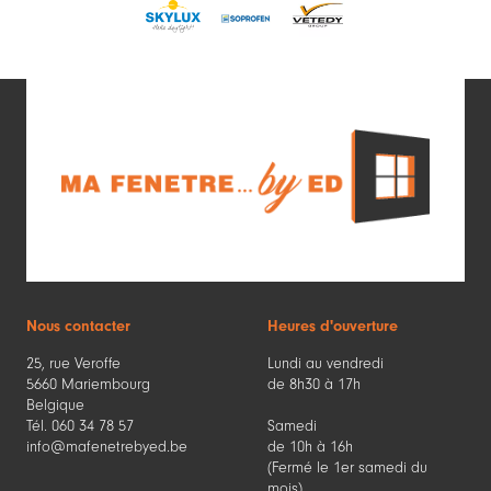
Nous contacter
Heures d'ouverture
25, rue Veroffe
Lundi au vendredi
5660 Mariembourg
de 8h30 à 17h
Belgique
Tél. 060 34 78 57
Samedi
info@mafenetrebyed.be
de 10h à 16h
(Fermé le 1er samedi du
mois)