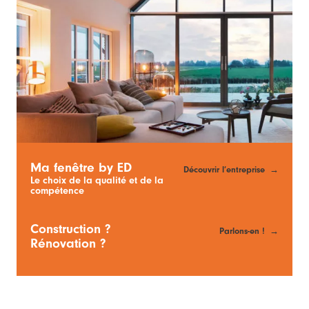
Ma fenêtre by ED
Découvrir l’entreprise
Le choix de la qualité et de la
compétence
Construction ?
Parlons-en !
Rénovation ?